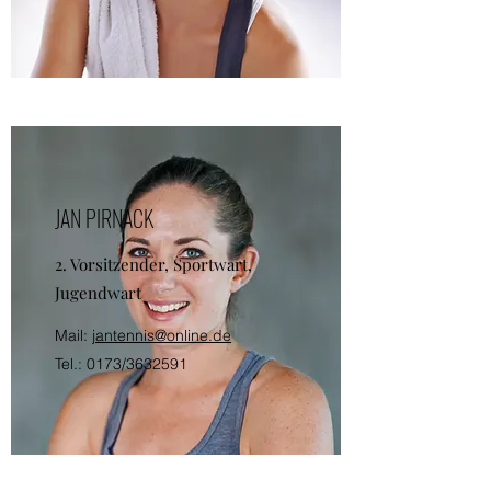
JAN PIRNACK
2. Vorsitzender, Sportwart,
Jugendwart
Mail:
jantennis@online.de
Tel.: 0173/3632591