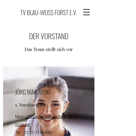
TV BLAU-WEISS FORST E.V.
DER VORSTAND
Das Team stellt sich vor
JÖRG MAKOWSKI
1. Vorsitzender
Mail:
J.Makowski@stadtwerke-
forst.de
Tel.:
0172 3145493